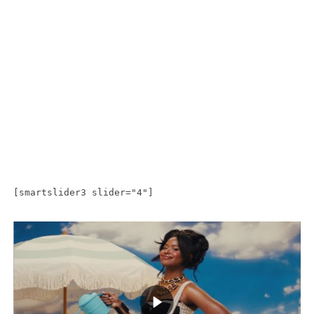
[smartslider3 slider="4"]