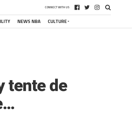
CONNECT WITH US
ILITY
NEWS NBA
CULTURE
y tente de
te…