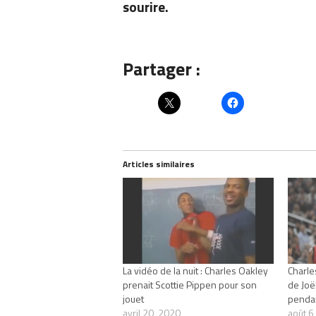
sourire.
Partager :
Articles similaires
La vidéo de la nuit : Charles Oakley
Charle
prenait Scottie Pippen pour son
de Joë
jouet
pendan
avril 20, 2020
août 6