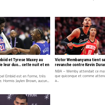
biid et Tyrese Maxey au
Victor Wembanyama tient s
e leur duo… cette nuit et en
revanche contre Kevin Dura
NBA – Wemby attendait ce mat
que quiconque et comme attend
el Embiid est en forme, très
a...
. Hormis Jaylen Brown, aucun...