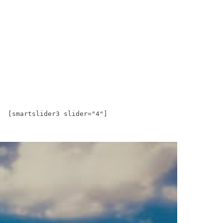
[smartslider3 slider="4"]