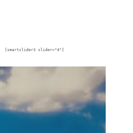
[smartslider3 slider="4"]