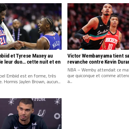
biid et Tyrese Maxey au
Victor Wembanyama tient s
e leur duo… cette nuit et en
revanche contre Kevin Dura
NBA – Wemby attendait ce mat
que quiconque et comme attend
el Embiid est en forme, très
a...
. Hormis Jaylen Brown, aucun...