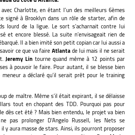
on avec Charlotte, en étant l’un des meilleurs 6èmes
te signé à Brooklyn dans un rôle de starter, afin de
ds lourd de la ligue. Le sort s’acharnait contre lui
ssé et encore blessé. La suite n’envisageait rien de
arqué. Il a bien imité son petit copian car lui aussi a
savoir ce que va faire
Atlanta
de lui mais il ne serait
ut.
Jeremy Lin
tourne quand même à 12 points par
s à pouvoir le faire. Pour autant, il se blesse bien
e meneur a déclaré qu’il serait prêt pour le training
p de maître. Même s’il était expirant, il se délaisse
ollars tout en chopant des TDD. Pourquoi pas pour
e dès cet été ? Mais bien entendu, le projet va bien
 ne pas prolonger D’Angelo Russell, les Nets se
 il y aura masse de stars. Ainsi, ils pourront proposer