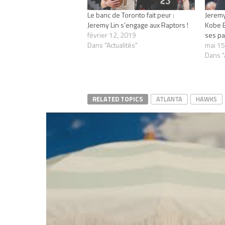
Le banc de Toronto fait peur :
Jeremy
Jeremy Lin s’engage aux Raptors !
Kobe B
février 12, 2019
ses pa
Dans "Actualités"
mai 15
Dans "
RELATED TOPICS
ATLANTA
HAWKS