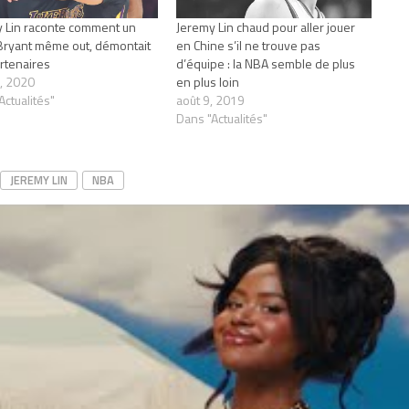
 Lin raconte comment un
Jeremy Lin chaud pour aller jouer
ryant même out, démontait
en Chine s’il ne trouve pas
rtenaires
d’équipe : la NBA semble de plus
, 2020
en plus loin
Actualités"
août 9, 2019
Dans "Actualités"
JEREMY LIN
NBA
CLICK TO COMMENT