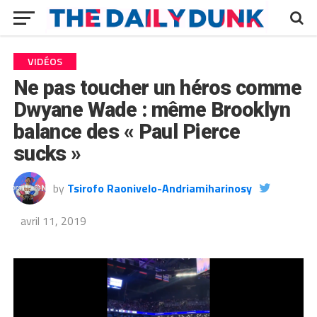
VIDÉOS
Ne pas toucher un héros comme
Dwyane Wade : même Brooklyn
balance des « Paul Pierce
sucks »
by
Tsirofo Raonivelo-Andriamiharinosy
avril 11, 2019