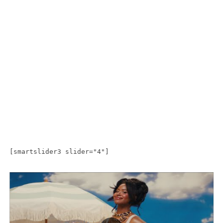
[smartslider3 slider="4"]