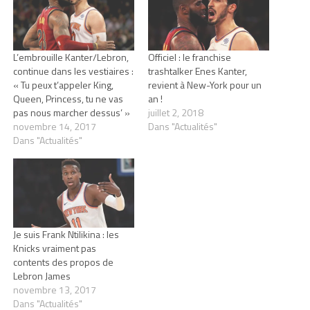
L’embrouille Kanter/Lebron,
Officiel : le franchise
continue dans les vestiaires :
trashtalker Enes Kanter,
« Tu peux t’appeler King,
revient à New-York pour un
Queen, Princess, tu ne vas
an !
pas nous marcher dessus’ »
juillet 2, 2018
novembre 14, 2017
Dans "Actualités"
Dans "Actualités"
Je suis Frank Ntilikina : les
Knicks vraiment pas
contents des propos de
Lebron James
novembre 13, 2017
Dans "Actualités"