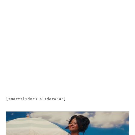
[smartslider3 slider="4"]