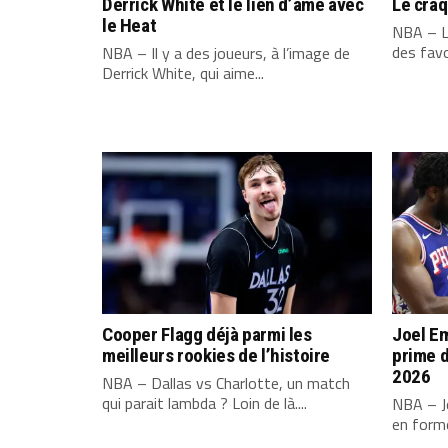
Derrick White et le lien d’âme avec
Le cra
le Heat
NBA – L
des favo
NBA – Il y a des joueurs, à l’image de
Derrick White, qui aime...
Cooper Flagg déjà parmi les
Joel Em
meilleurs rookies de l’histoire
prime d
2026
NBA – Dallas vs Charlotte, un match
qui parait lambda ? Loin de là....
NBA – Jo
en forme