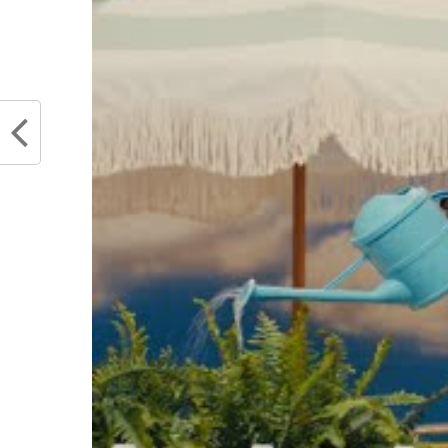
des hommes et des femmes
Partager :
Articles similaires
LaMarcus Aldridge passe un
Damian
workout avec les Mavericks
« Je n
février 14, 2023
d’organ
Dans "Actualités"
août 2
Dans "