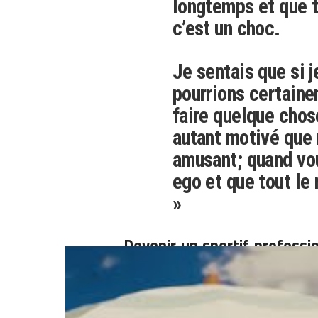
longtemps et que t
c’est un choc.
Je sentais que si j
pourrions certaine
faire quelque chos
autant motivé que m
amusant; quand vo
ego et que tout le
»
Devenir un sportif professi
d’être talentueux. La pr
n’importe où. Combien de 
carrière ? Il ne faut pas oub