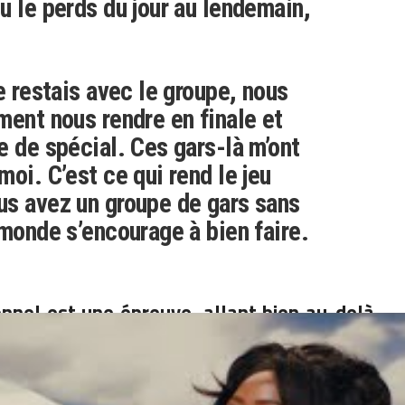
u le perds du jour au lendemain,
e restais avec le groupe, nous
ment nous rendre en finale et
e de spécial. Ces gars-là m’ont
oi. C’est ce qui rend le jeu
us avez un groupe de gars sans
 monde s’encourage à bien faire.
onnel est une épreuve, allant bien au-delà
ession est permanente et peut venir de
joueurs avons-nous vu sombrer après leur
lier que malgré leurs aptitudes, ils restent