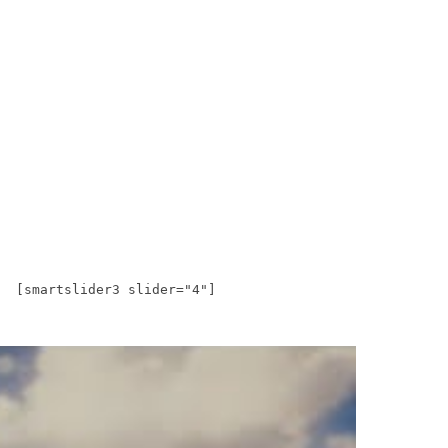
[smartslider3 slider="4"]