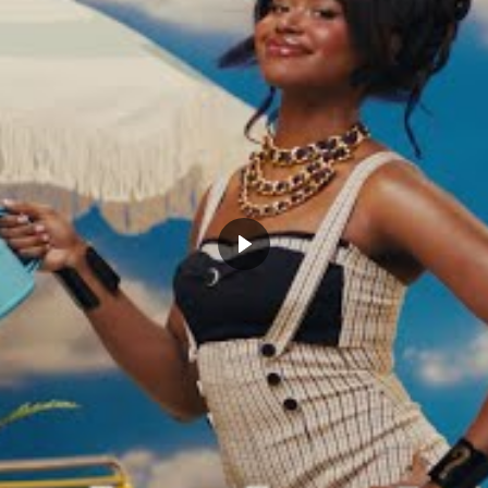
 comme les autres.
 Lillard sur Nicolas Batum :
Les Knicks réinventent la honte
e pouvais pas l’empêcher
chaque jour : défaite après avoir
iser le jeu »
mené de 28 points, New-York perd
1, 2024
le derby à cause d’un…rookie
Actualités"
février 17, 2022
Dans "Actualités"