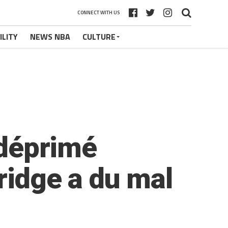
CONNECT WITH US
ILITY
NEWS NBA
CULTURE
 déprimé
ridge a du mal