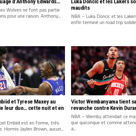
quage d’Anthony Edwards…
Luka Doncic et les Lakers s
maudits
es Wolves ne font pas partie
ris pour une raison. Anthony...
NBA – Luka Doncic et les Laker
enfin terminé un road trip solide,
biid et Tyrese Maxey au
Victor Wembanyama tient s
e leur duo… cette nuit et en
revanche contre Kevin Dura
NBA – Wemby attendait ce mat
que quiconque et comme attend
el Embiid est en forme, très
a...
. Hormis Jaylen Brown, aucun...