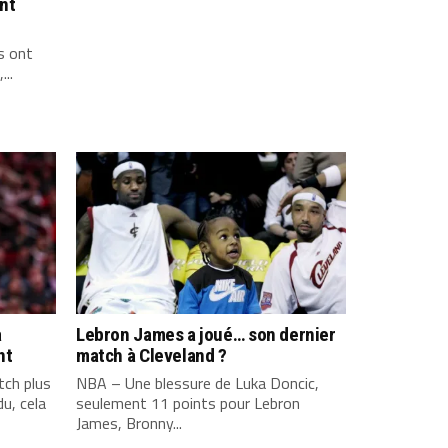
ont
s ont
...
a
Lebron James a joué… son dernier
nt
match à Cleveland ?
ch plus
NBA – Une blessure de Luka Doncic,
u, cela
seulement 11 points pour Lebron
James, Bronny...