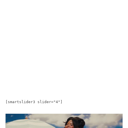
[smartslider3 slider="4"]