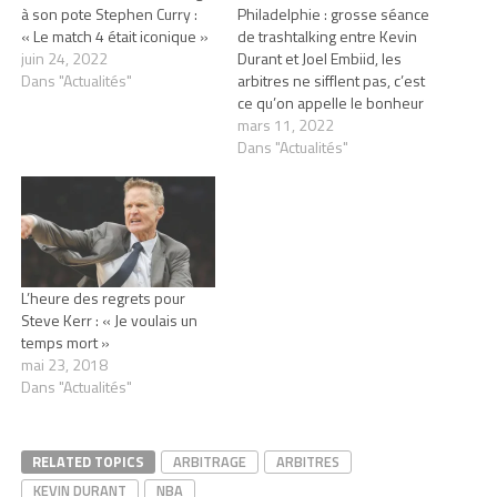
à son pote Stephen Curry :
Philadelphie : grosse séance
« Le match 4 était iconique »
de trashtalking entre Kevin
juin 24, 2022
Durant et Joel Embiid, les
Dans "Actualités"
arbitres ne sifflent pas, c’est
ce qu’on appelle le bonheur
mars 11, 2022
Dans "Actualités"
L’heure des regrets pour
Steve Kerr : « Je voulais un
temps mort »
mai 23, 2018
Dans "Actualités"
RELATED TOPICS
ARBITRAGE
ARBITRES
KEVIN DURANT
NBA