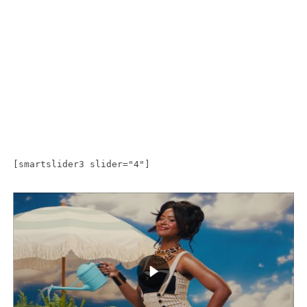
[smartslider3 slider="4"]