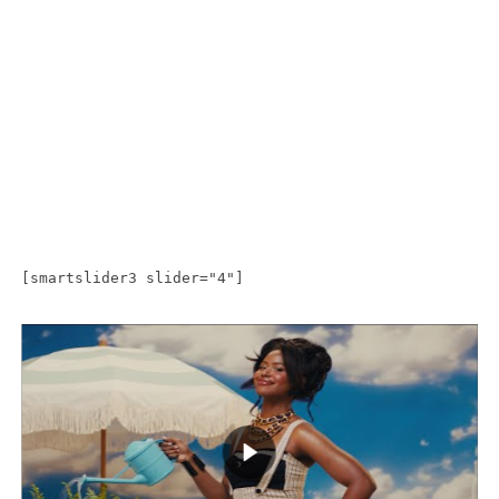
[smartslider3 slider="4"]