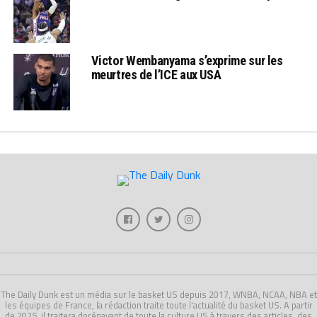
Victor Wembanyama s’exprime sur les
meurtres de l’ICE aux USA
The Daily Dunk est un média sur le basket US depuis 2017, WNBA, NCAA, NBA et
les équipes de France, la rédaction traite toute l'actualité du basket US. A partir
de 2025, il traitera dorénavant de toute la culture US à travers des articles, des