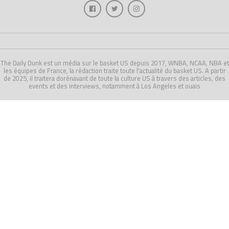
The Daily Dunk est un média sur le basket US depuis 2017, WNBA, NCAA, NBA et
les équipes de France, la rédaction traite toute l'actualité du basket US. A partir
de 2025, il traitera dorénavant de toute la culture US à travers des articles, des
events et des interviews, notamment à Los Angeles et ouais