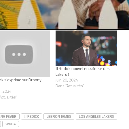
JJ Redick nouvel entraîneur des
Lakers !
ick s’exprime sur Bronny
juin 20, 2024
Dans "Actualités"
 3, 2024
Actualités"
ANA FEVER
JJ REDICK
LEBRON JAMES
LOS ANGELES LAKERS
WNBA