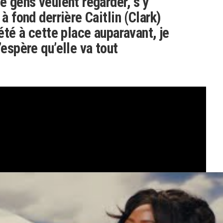
e gens veulent regarder, s’y
 à fond derrière Caitlin (Clark)
 été à cette place auparavant, je
’espère qu’elle va tout