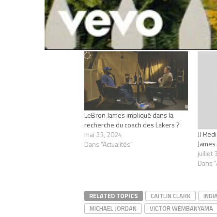
Articles similaires
LeBron James impliqué dans la
recherche du coach des Lakers ?
JJ Red
mai 23, 2024
James
Dans "Actualités"
juillet
Dans "
RELATED TOPICS
CAITLIN CLARK
INDI
MICHAEL JORDAN
VICTOR WEMBANYAMA