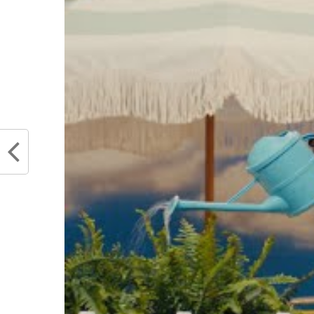
De beaux mots de la part du
devrait être ravie et se 
lequel vient une montagn
signer un contrat pour de
chose que même LeBron Jam
désormais cela avec Michael
Booba réagit à l
Partager :