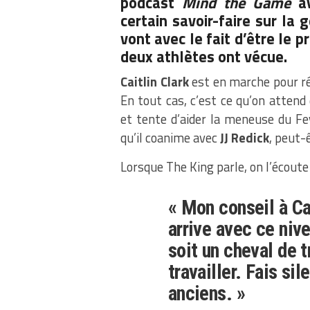
podcast
Mind the Game
av
certain savoir-faire sur la 
vont avec le fait d’être le p
deux athlètes ont vécue.
Caitlin Clark
est en marche pour ré
En tout cas, c’est ce qu’on attend 
et tente d’aider la meneuse du Fev
qu’il coanime avec
JJ Redick
, peut-
Lorsque The King parle, on l’écoute 
« Mon conseil à Cai
arrive avec ce nive
soit un cheval de t
travailler. Fais si
anciens. »