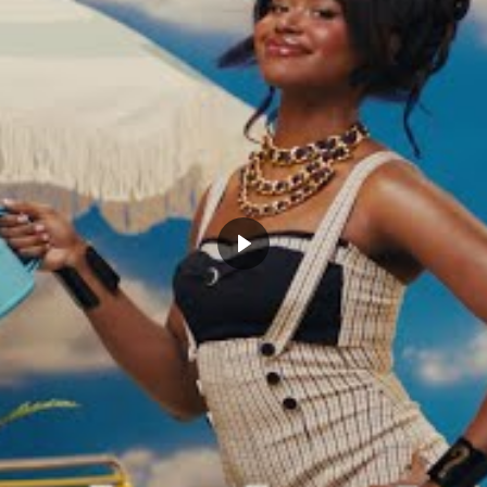
 grand LeBron James (43:28). Caitlin Clark
sentir moins seule dans son statut, avec
e d’attentes.
Elle qui vient tout juste de
venir ambassadrice de la marque Wilson
,
es n’a pas vécu. Caitlin Clark partage
 Jordan seulement, rien que ça.
’hommage de Victor Wembanyama