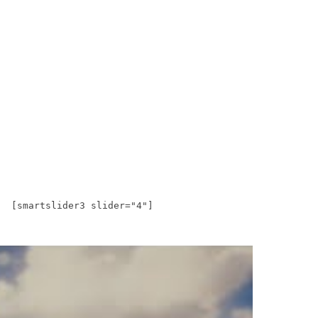
[smartslider3 slider="4"]