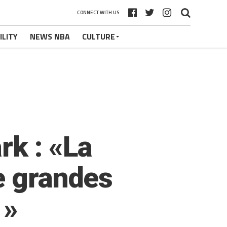
CONNECT WITH US
ILITY
NEWS NBA
CULTURE
rk : «La
e grandes
 »