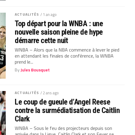
ACTUALITÉS
/ 1 an ago
Top départ pour la WNBA : une
nouvelle saison pleine de hype
démarre cette nuit
WNBA – Alors que la NBA commence à lever le pied
en attendant les finales de conférence, la WNBA
prend le...
By
Jules Bousquet
ACTUALITÉS
/ 2 ans ago
Le coup de gueule d’Angel Reese
contre la surmédiatisation de Caitlin
Clark
WNBA – Sous le feu des projecteurs depuis son
arrivée dans la Ligue, Caitlin Clark et son Fever se