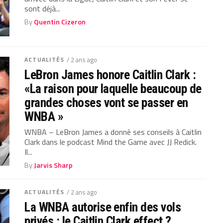
sont déjà...
By
Quentin Cizeron
ACTUALITÉS
/ 2 ans ago
LeBron James honore Caitlin Clark :
«La raison pour laquelle beaucoup de
grandes choses vont se passer en
WNBA »
WNBA – LeBron James a donné ses conseils à Caitlin
Clark dans le podcast Mind the Game avec JJ Redick.
Il...
By
Jarvis Sharp
ACTUALITÉS
/ 2 ans ago
La WNBA autorise enfin des vols
privés : le Caitlin Clark effect ?