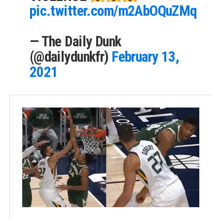
pic.twitter.com/m2AbOQuZMq
— The Daily Dunk
(@dailydunkfr)
February 13,
2021