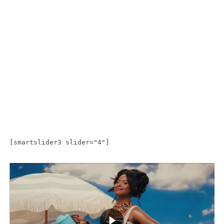
[smartslider3 slider="4"]