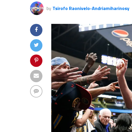
by
Tsirofo Raonivelo-Andriamiharinosy