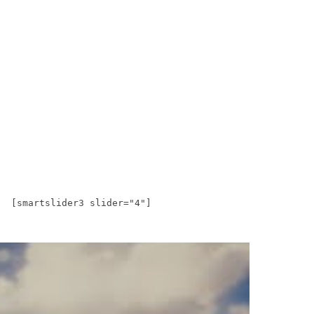
[smartslider3 slider="4"]