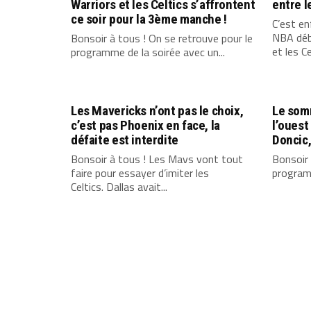
Warriors et les Celtics s’affrontent
entre l
ce soir pour la 3ème manche !
C’est enf
NBA débu
Bonsoir à tous ! On se retrouve pour le
et les Cel
programme de la soirée avec un...
Les Mavericks n’ont pas le choix,
Le somm
c’est pas Phoenix en face, la
l’ouest
défaite est interdite
Doncic,
Bonsoir à tous ! Les Mavs vont tout
Bonsoir 
faire pour essayer d’imiter les
programm
Celtics. Dallas avait...