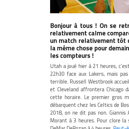
Bonjour à tous ! On se re
relativement calme comparée
un match relativement tôt d
la même chose pour demain
les compteurs
!
Utah a joué hier à 21 heures, c’es
22h30 face aux Lakers, mais pas 
terrible. Russell Westbrook accueil
et Cleveland affrontera Chicago 
cette horaire. Le premier gros m
débarquent chez les Celtics de Bo
2018, on ne dit pas non. Giannis 
Morant à 3 heures. Pour clore la 
DeMar DeRozan à 4 heures.
Peut-êt