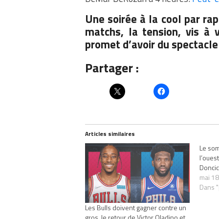
Une soirée à la cool par ra
matchs, la tension, vis à v
promet d’avoir du spectacle
Partager :
Articles similaires
Le som
l’oues
Doncic
mai 18
Dans 
Les Bulls doivent gagner contre un
gros, le retour de Victor Oladipo et