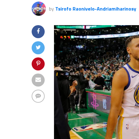
by
Tsirofo Raonivelo-Andriamiharinosy