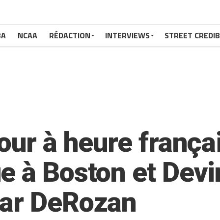
BA
NCAA
RÉDACTION
INTERVIEWS
STREET CREDIB
tour à heure frança
e à Boston et Dev
Mar DeRozan