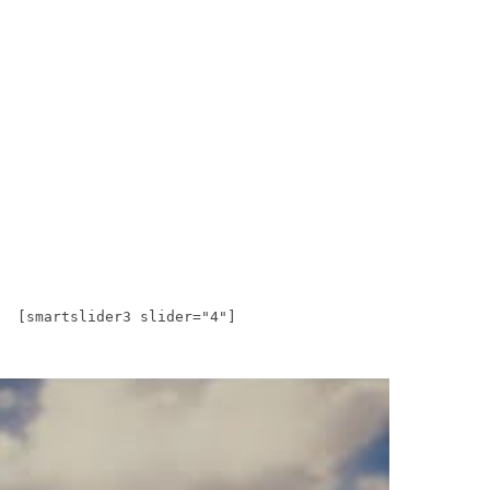
[smartslider3 slider="4"]