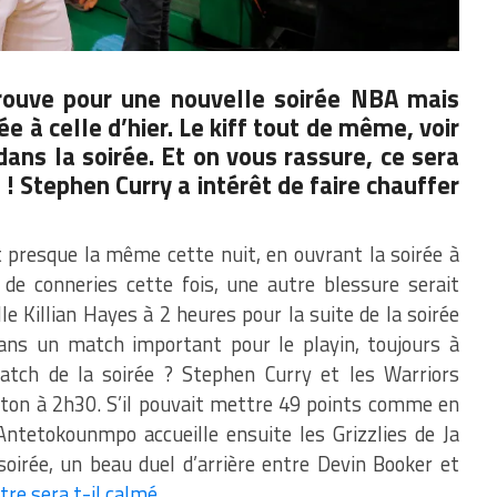
trouve pour une nouvelle soirée NBA mais
 à celle d’hier. Le kiff tout de même, voir
ans la soirée. Et on vous rassure, ce sera
 !
Stephen Curry a intérêt de faire chauffer
t presque la même cette nuit, en ouvrant la soirée à
de conneries cette fois, une autre blessure serait
le Killian Hayes à 2 heures pour la suite de la soirée
dans un match important pour le playin, toujours à
atch de la soirée ? Stephen Curry et les Warriors
ston à 2h30. S’il pouvait mettre 49 points comme en
Antetokounmpo accueille ensuite les Grizzlies de Ja
soirée, un beau duel d’arrière entre Devin Booker et
re sera t-il calmé
…