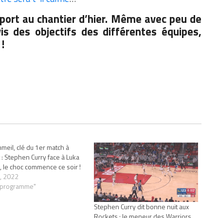
pport au chantier d’hier. Même avec peu de
is des objectifs des différentes équipes,
 !
meil, clé du 1er match à
t : Stephen Curry face à Luka
, le choc commence ce soir !
, 2022
"programme"
Stephen Curry dit bonne nuit aux
Rockets : le meneur des Warriors