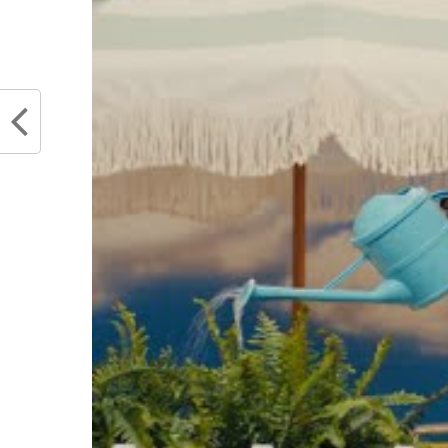
Partager :
Articles similaires
Stephen Curry absent jusqu’à la fin
Les Ca
du road-trip des Warriors ?
Stephe
mars 25, 2025
vous v
Dans "Actualités"
que vo
côtés 
novem
Dans "