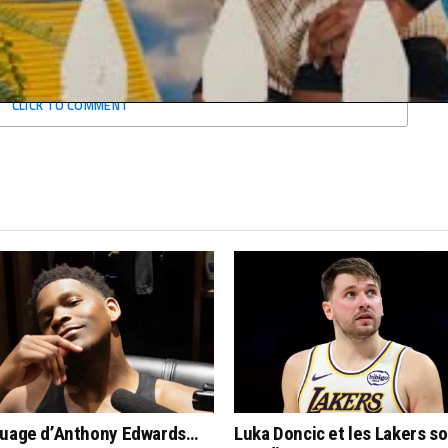
GOLDEN STATE
NBA
STEPHEN CURRY
WARRIORS
CLICK TO COMMENT
quage d’Anthony Edwards…
Luka Doncic et les Lakers s