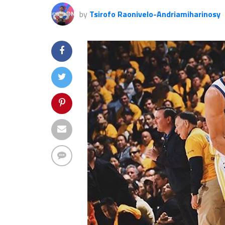
by
Tsirofo Raonivelo-Andriamiharinosy