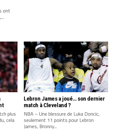
s ont
...
a
Lebron James a joué… son dernier
nt
match à Cleveland ?
ch plus
NBA – Une blessure de Luka Doncic,
u, cela
seulement 11 points pour Lebron
James, Bronny...