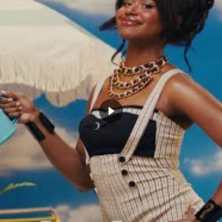
vs plient les armes devant
Stephen Curry, le roi des réseaux
n Curry : « C’est comme si
sociaux : des chiffres qui font peur
ous battiez dans la rue et
juin 15, 2022
us aviez Mike Tyson à vos
Dans "Actualités"
»
bre 19, 2021
Actualités"