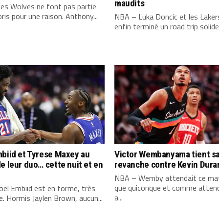
maudits
es Wolves ne font pas partie
ris pour une raison. Anthony...
NBA – Luka Doncic et les Laker
enfin terminé un road trip solide,
biid et Tyrese Maxey au
Victor Wembanyama tient s
e leur duo… cette nuit et en
revanche contre Kevin Dura
NBA – Wemby attendait ce mat
que quiconque et comme attend
el Embiid est en forme, très
a...
. Hormis Jaylen Brown, aucun...