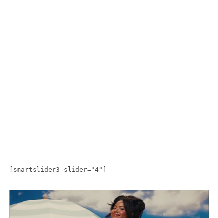
[smartslider3 slider="4"]