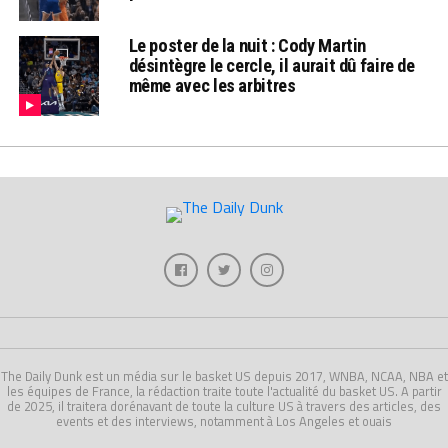
Le poster de la nuit : Cody Martin
désintègre le cercle, il aurait dû faire de
même avec les arbitres
The Daily Dunk est un média sur le basket US depuis 2017, WNBA, NCAA, NBA et
les équipes de France, la rédaction traite toute l'actualité du basket US. A partir
de 2025, il traitera dorénavant de toute la culture US à travers des articles, des
events et des interviews, notamment à Los Angeles et ouais