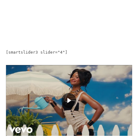
[smartslider3 slider="4"]