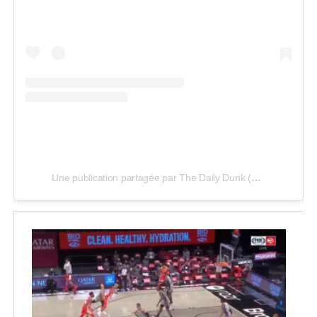
Une publication partagée par The Daily Dunk (@thedailydunk)