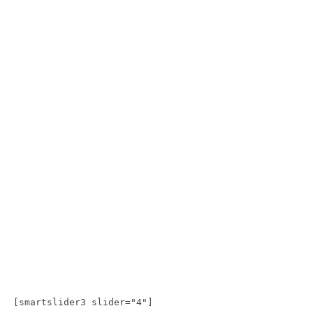
[smartslider3 slider="4"]