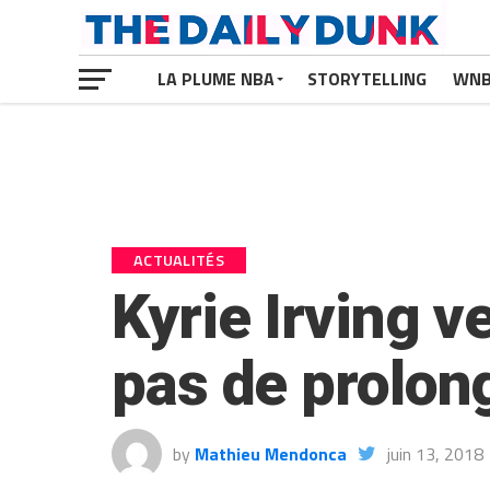
LA PLUME NBA
STORYTELLING
WN
ACTUALITÉS
Kyrie Irving veu
pas de prolon
by
Mathieu Mendonca
juin 13, 2018