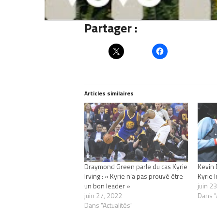
ce transfert, ils pourraient dire
Partager :
Articles similaires
Draymond Green parle du cas Kyrie
Kevin D
Irving : « Kyrie n’a pas prouvé être
Kyrie 
un bon leader »
juin 2
juin 27, 2022
Dans "
Dans "Actualités"