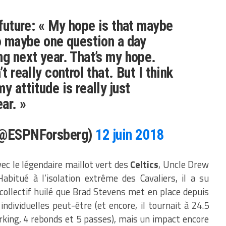
 future: « My hope is that maybe
to maybe one question a day
ng next year. That’s my hope.
t really control that. But I think
y attitude is really just
ar. »
 (@ESPNForsberg)
12 juin 2018
ec le légendaire maillot vert des
Celtics
, Uncle Drew
abitué à l’isolation extrême des Cavaliers, il a su
ollectif huilé que Brad Stevens met en place depuis
ndividuelles peut-être (et encore, il tournait à 24.5
rking, 4 rebonds et 5 passes), mais un impact encore