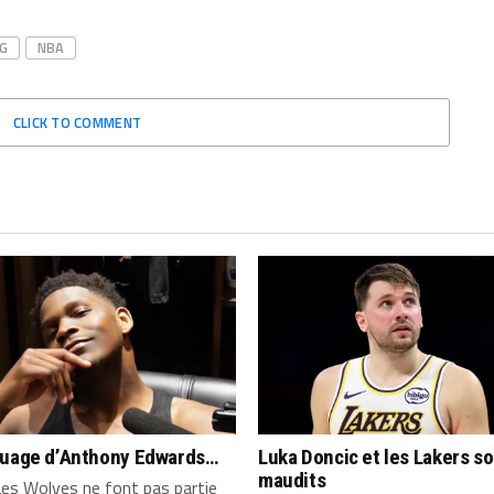
NG
NBA
CLICK TO COMMENT
quage d’Anthony Edwards…
Luka Doncic et les Lakers s
maudits
es Wolves ne font pas partie