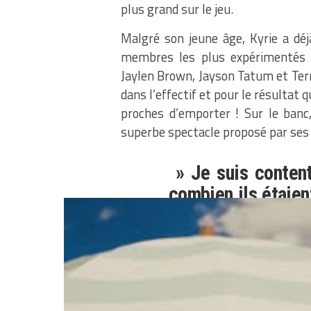
plus grand sur le jeu.
Malgré son jeune âge, Kyrie a déj
membres les plus expérimentés d
Jaylen Brown, Jayson Tatum et Terr
dans l’effectif et pour le résultat q
proches d’emporter ! Sur le banc,
superbe spectacle proposé par ses 
» Je suis content
combien ils étaien
scènes. Quand on
prendre les rêne
pouvaient en profi
vont devenir lit
années à venir. »