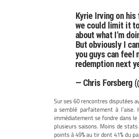
Kyrie Irving on his
we could limit it 
about what I’m doi
But obviously I can’
you guys can feel m
redemption next ye
— Chris Forsberg
Sur ses 60 rencontres disputées av
a semblé parfaitement à l’aise. H
immédiatement se fondre dans le c
plusieurs saisons. Moins de stats i
points à 49% au tir dont 41% du pa