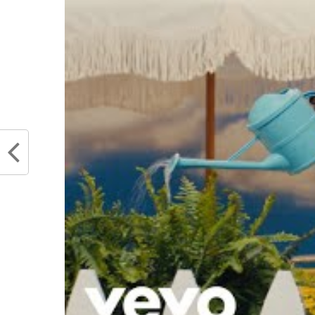
Entre joueurs confirmés comme Irv
comme Brown et Tatum, l’avenir 
excitant. Bien évidemment, il 
tranquillement, sans forcer pour ar
« Je me sens bie
suffisamment en b
n’essaie pas de tro
temps pendant la r
«
On a qu’une hâte : voir cette 
forces de disponibles. Rappelo
minutes pour les Celtics. Quant
James aux Celtics, Irving préfère