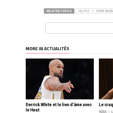
RELATED TOPICS
CELTICS
KYRIE IRVI
MORE IN ACTUALITÉS
Derrick White et le lien d’âme avec
Le cra
le Heat
NBA – L