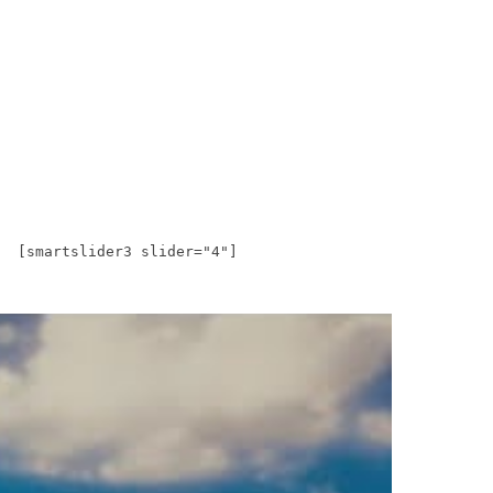
[smartslider3 slider="4"]