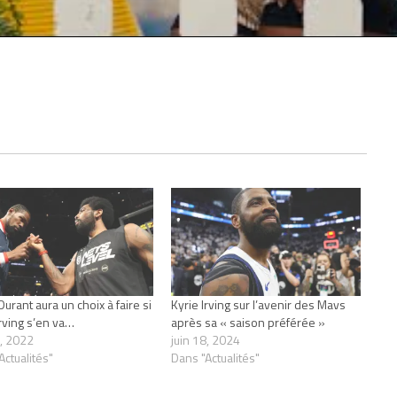
 adieu à leur meneur All-Star en 2019.
urant aura un choix à faire si
Kyrie Irving sur l’avenir des Mavs
Irving s’en va…
après sa « saison préférée »
3, 2022
juin 18, 2024
Actualités"
Dans "Actualités"