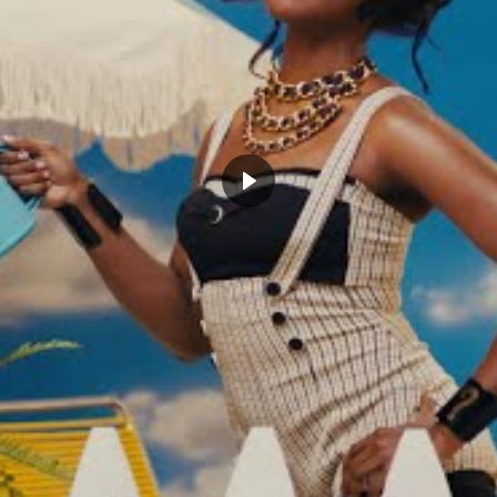
ing, Hayward ou Horford et grands talents précoces
des Celtics à court et moyen terme s’annonce très
faudra compter sur un grand Kyrie, qui se remet
river prêt pour le training-camp.
n, et je fais en sorte d’être
onne santé pour septembre. Je
p forcer, et je prends juste mon
ééducation, et je me sens bien.
équipe dès la saison prochaine avec toutes ses
ns qu’Hayward n’a pas encore disputé plus de 10
 à la rumeur (très peu crédible) envoyant LeBron
 botter en touche. Sûr que si la direction validait