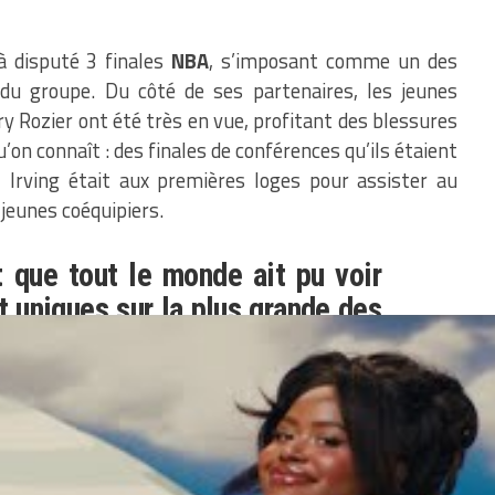
à disputé 3 finales
NBA
, s’imposant comme un des
u groupe. Du côté de ses partenaires, les jeunes
y Rozier ont été très en vue, profitant des blessures
u’on connaît : des finales de conférences qu’ils étaient
 Irving était aux premières loges pour assister au
jeunes coéquipiers.
 que tout le monde ait pu voir
t uniques sur la plus grande des
 leur a donné l’occasion de
s de l’équipe, on a vu qu’ils
ter à fond. On a vu que ces gars
téralement des stars dans les