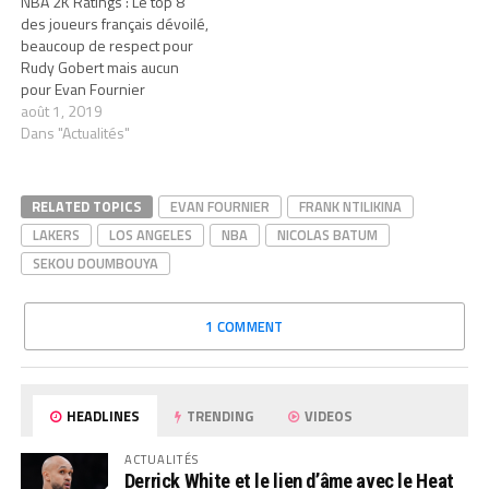
NBA 2K Ratings : Le top 8
des joueurs français dévoilé,
beaucoup de respect pour
Rudy Gobert mais aucun
pour Evan Fournier
août 1, 2019
Dans "Actualités"
RELATED TOPICS
EVAN FOURNIER
FRANK NTILIKINA
LAKERS
LOS ANGELES
NBA
NICOLAS BATUM
SEKOU DOUMBOUYA
1 COMMENT
HEADLINES
TRENDING
VIDEOS
ACTUALITÉS
Derrick White et le lien d’âme avec le Heat