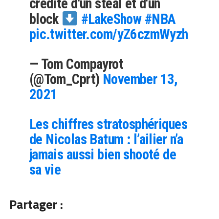
crédité d'un steal et d'un
block
#LakeShow
#NBA
pic.twitter.com/yZ6czmWyzh
— Tom Compayrot
(@Tom_Cprt)
November 13,
2021
Les chiffres stratosphériques
de Nicolas Batum : l’ailier n’a
jamais aussi bien shooté de
sa vie
Partager :