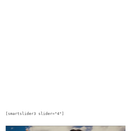
[smartslider3 slider="4"]