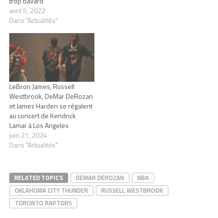
trop bavard
avril 5, 2022
Dans "Actualités"
LeBron James, Russell
Westbrook, DeMar DeRozan
et James Harden se régalent
au concert de Kendrick
Lamar à Los Angeles
juin 21, 2024
Dans "Actualités"
RELATED TOPICS
DEMAR DEROZAN
NBA
OKLAHOMA CITY THUNDER
RUSSELL WESTBROOK
TORONTO RAPTORS