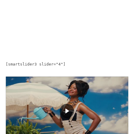
[smartslider3 slider="4"]