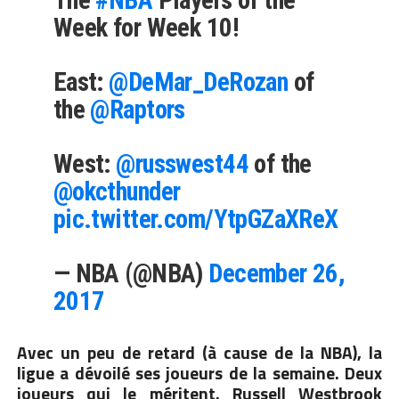
The
#NBA
Players of the
Week for Week 10!
East:
@DeMar_DeRozan
of
the
@Raptors
West:
@russwest44
of the
@okcthunder
pic.twitter.com/YtpGZaXReX
— NBA (@NBA)
December 26,
2017
Avec un peu de retard (à cause de la NBA), la
ligue a dévoilé ses joueurs de la semaine. Deux
joueurs qui le méritent. Russell Westbrook