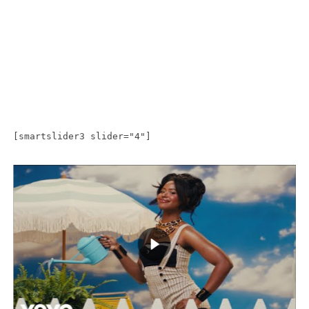
[smartslider3 slider="4"]