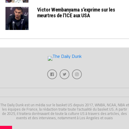
Victor Wembanyama s’exprime sur les
meurtres de l’ICE aux USA
The Daily Dunk est un média sur le basket US depuis 2017, WNBA, NCAA, NBA et
les équipes de France, la rédaction traite toute l'actualité du basket US. A partir
de 2025, il traitera dorénavant de toute la culture US à travers des articles, des
events et des interviews, notamment à Los Angeles et ouais