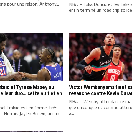
ris pour une raison. Anthony...
NBA – Luka Doncic et les Laker
enfin terminé un road trip solide,
biid et Tyrese Maxey au
Victor Wembanyama tient s
e leur duo… cette nuit et en
revanche contre Kevin Dura
NBA – Wemby attendait ce mat
que quiconque et comme attend
el Embiid est en forme, très
a...
. Hormis Jaylen Brown, aucun...