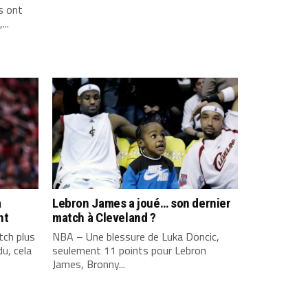
s ont
...
a
Lebron James a joué… son dernier
nt
match à Cleveland ?
ch plus
NBA – Une blessure de Luka Doncic,
u, cela
seulement 11 points pour Lebron
James, Bronny...