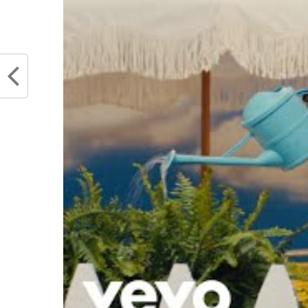
Partager :
Articles similaires
Draft NBA : combien de joueurs
Joakim
français ont réussi à être dans le
coachs
top 10 ?
févrie
juin 26, 2024
Dans "
Dans "Actualités"