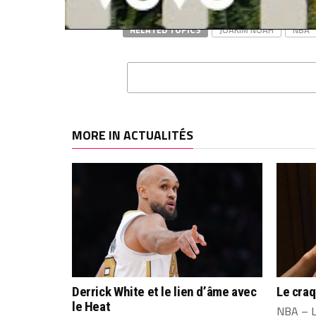
RELATED TOPICS
JOAKIM NOAH
NBA
MORE IN ACTUALITÉS
Derrick White et le lien d’âme avec
Le cra
le Heat
NBA – L