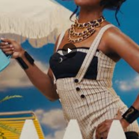
 Noah et Pau Gasol parmi les
Nicolas Batum allume les médias
 du Rising Star Challenge
« Je ne sais pas d’où ça sort »
r 1, 2023
novembre 6, 2023
Actualités"
Dans "Actualités"