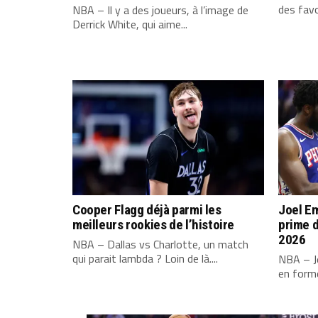
des favo
NBA – Il y a des joueurs, à l’image de
Derrick White, qui aime...
Cooper Flagg déjà parmi les
Joel Em
meilleurs rookies de l’histoire
prime d
2026
NBA – Dallas vs Charlotte, un match
qui parait lambda ? Loin de là....
NBA – Jo
en forme