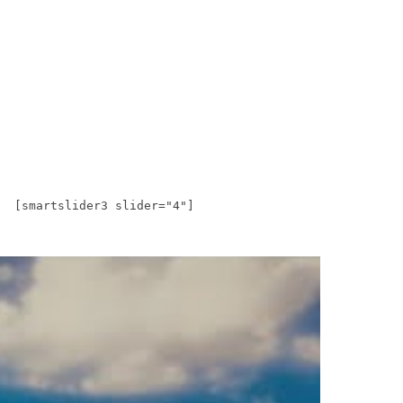
[smartslider3 slider="4"]