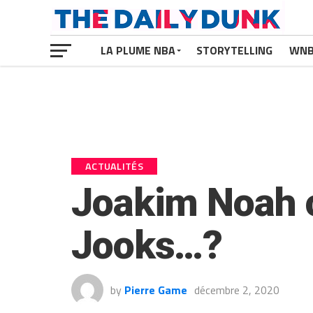
LA PLUME NBA
STORYTELLING
WN
ACTUALITÉS
Joakim Noah co
Jooks…?
by
Pierre Game
décembre 2, 2020