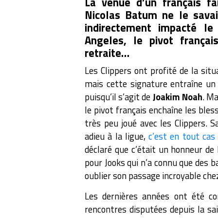
La venue d’un français fai
Nicolas Batum ne le savai
indirectement impacté l
Angeles, le pivot françai
retraite…
Les Clippers ont profité de la sit
mais cette signature entraîne un 
puisqu’il s’agit de
Joakim Noah
. M
le pivot français enchaîne les ble
très peu joué avec les Clippers.
S
adieu à la ligue,
c’est en tout cas
déclaré que c’était un honneur de l
pour Jooks qui n’a connu que des ba
oublier son passage incroyable ch
Les dernières années ont été c
rencontres disputées depuis la sa