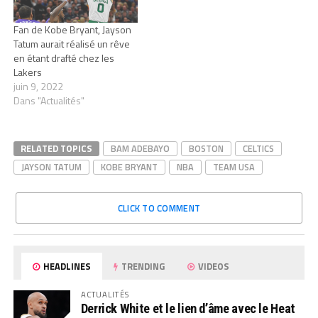
Fan de Kobe Bryant, Jayson
Tatum aurait réalisé un rêve
en étant drafté chez les
Lakers
juin 9, 2022
Dans "Actualités"
RELATED TOPICS
BAM ADEBAYO
BOSTON
CELTICS
JAYSON TATUM
KOBE BRYANT
NBA
TEAM USA
CLICK TO COMMENT
HEADLINES
TRENDING
VIDEOS
ACTUALITÉS
Derrick White et le lien d’âme avec le Heat