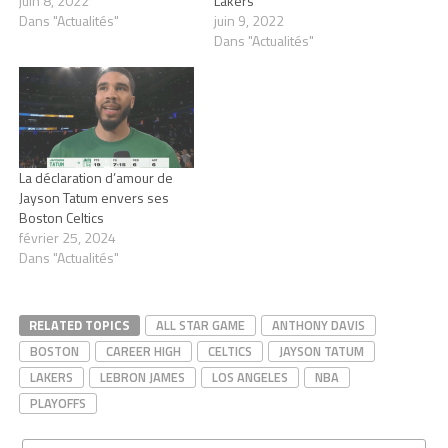
juin 8, 2022
Lakers
Dans "Actualités"
juin 9, 2022
Dans "Actualités"
La déclaration d’amour de
Jayson Tatum envers ses
Boston Celtics
février 25, 2024
Dans "Actualités"
RELATED TOPICS
ALL STAR GAME
ANTHONY DAVIS
BOSTON
CAREER HIGH
CELTICS
JAYSON TATUM
LAKERS
LEBRON JAMES
LOS ANGELES
NBA
PLAYOFFS