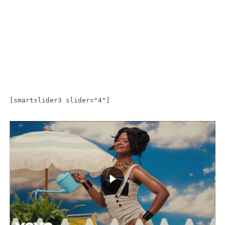
[smartslider3 slider="4"]