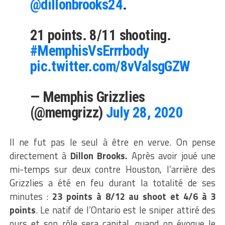
@dillonbrooks24
.
21 points. 8/11 shooting.
#MemphisVsErrrbody
pic.twitter.com/8vValsgGZW
— Memphis Grizzlies
(@memgrizz)
July 28, 2020
Il ne fut pas le seul à être en verve. On pense
directement à
Dillon Brooks.
Après avoir joué une
mi-temps sur deux contre Houston, l’arrière des
Grizzlies a été en feu durant la totalité de ses
minutes :
23 points à 8/12 au shoot et 4/6 à 3
points
. Le natif de l’Ontario est le sniper attiré des
ours et son rôle sera capital, quand on évoque le