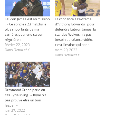
LeBron James est en mission
La confiance à l’extrême
: « Ce sont les 23 matchs le
d’Anthony Edwards : pour
plus importants de ma
défendre Lebron James, la
carrière, pour une saison
star des Wolves n’a pas
régulière »
besoin de séance vidéo,
février 22, 2023
c’est l’instinct qui parle
Dans "Actualités"
mars 20, 2022
Dans "Actualités"
Draymond Green parle du
cas Kyrie Irving : « Kyrie n’a
pas prouvé être un bon
leader »
juin 27, 2022