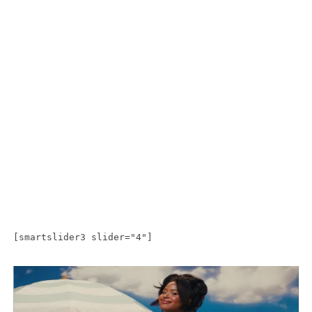
[smartslider3 slider="4"]