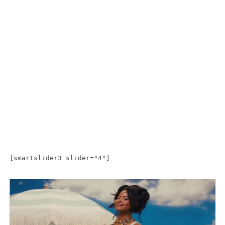
[smartslider3 slider="4"]