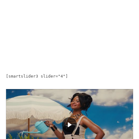
[smartslider3 slider="4"]