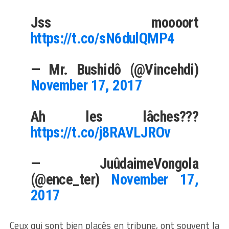
Jss moooort
https://t.co/sN6dulQMP4
— Mr. Bushidô (@Vincehdi)
November 17, 2017
Ah les lâches???
https://t.co/j8RAVLJROv
— JuûdaimeVongola
(@ence_ter)
November 17,
2017
Ceux qui sont bien placés en tribune, ont souvent la