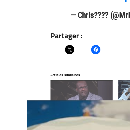
— Chris???? (@Mr
Partager :
Articles similaires
Une 1ère à la télé nationale
Le mei
américaine: Rudy Gobert est
veulen