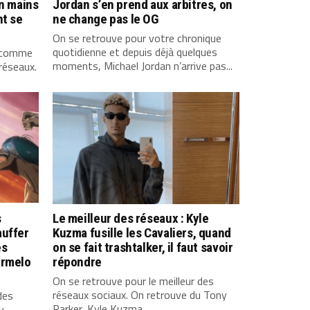
en mains
Jordan s’en prend aux arbitres, on
nt se
ne change pas le OG
On se retrouve pour votre chronique
quotidienne et depuis déjà quelques
e comme
moments, Michael Jordan n’arrive pas...
 réseaux.
s
Le meilleur des réseaux : Kyle
auffer
Kuzma fusille les Cavaliers, quand
es
on se fait trashtalker, il faut savoir
armelo
répondre
On se retrouve pour le meilleur des
réseaux sociaux. On retrouve du Tony
des
Parker, Kyle Kuzma...
y