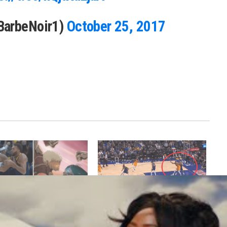
BarbeNoir1)
October 25, 2017
lleur des réseaux : les Pacers
Quand Rudy Gobert est
t vraiment chauffer Rudy
volontairement oublié dans le