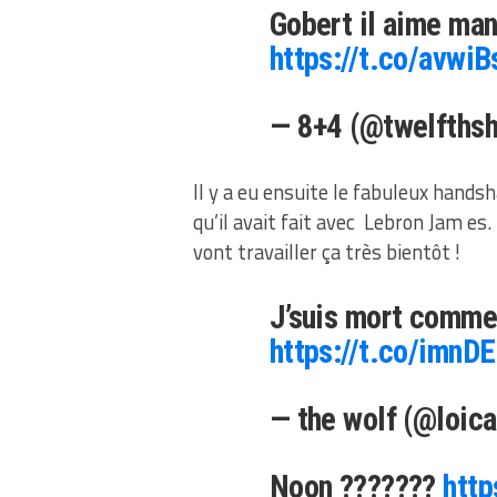
Gobert il aime man
https://t.co/avwi
— 8+4 (@twelfths
Il y a eu ensuite le fabuleux hand
qu’il avait fait avec Lebron Jam es.
vont travailler ça très bientôt !
J’suis mort commen
https://t.co/imnD
— the wolf (@loica
Noon ???????
http