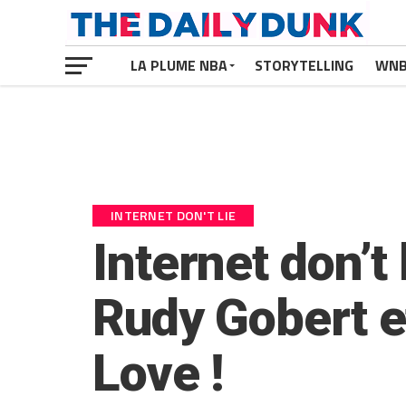
LA PLUME NBA
STORYTELLING
WN
INTERNET DON'T LIE
Internet don’t
Rudy Gobert e
Love !