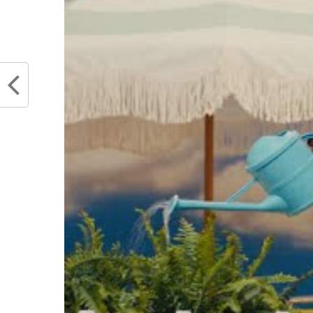
défendu publiquement par Shaq,
Gobert
Wade et CP à cause du manque de
fan nu
respect de ses coéquipiers
novem
avril 4, 2022
Dans "i
Dans "Actualités"
RELATED TOPICS
DWYANE WADE
KEV