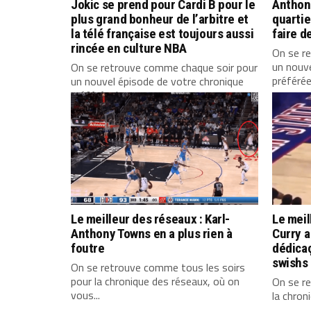
Jokic se prend pour Cardi B pour le
Anthony
plus grand bonheur de l’arbitre et
quartie
la télé française est toujours aussi
faire d
rincée en culture NBA
On se r
un nouve
On se retrouve comme chaque soir pour
préférée
un nouvel épisode de votre chronique
préférée. La...
Le meilleur des réseaux : Karl-
Le meil
Anthony Towns en a plus rien à
Curry a
foutre
dédica
swishs
On se retrouve comme tous les soirs
pour la chronique des réseaux, où on
On se r
vous...
la chroni