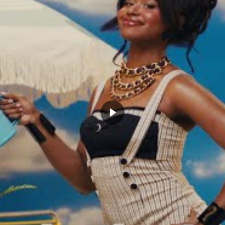
 et Lebron James toujours
money-time… une nouvelle preuve
méro 1 de Carmelo Anthony
flagrante
bre 12, 2021
avril 5, 2022
nternet don't lie"
Dans "Actualités"
IN LOVE
NBA
RUDY GOBERT
CLICK TO COMMENT