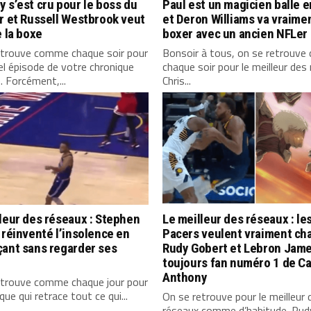
 s’est cru pour le boss du
Paul est un magicien balle 
r et Russell Westbrook veut
et Deron Williams va vraime
e la boxe
boxer avec un ancien NFLer
etrouve comme chaque soir pour
Bonsoir à tous, on se retrouv
l épisode de votre chronique
chaque soir pour le meilleur des
. Forcément,...
Chris...
leur des réseaux : Stephen
Le meilleur des réseaux : le
 réinventé l’insolence en
Pacers veulent vraiment ch
çant sans regarder ses
Rudy Gobert et Lebron Jam
toujours fan numéro 1 de C
Anthony
etrouve comme chaque jour pour
que qui retrace tout ce qui...
On se retrouve pour le meilleur 
réseaux comme d’habitude. Rud