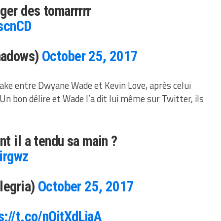
ger des tomarrrrr
BscnCD
hadows)
October 25, 2017
shake entre Dwyane Wade et Kevin Love, après celui
 Un bon délire et Wade l’a dit lui même sur Twitter, ils
t il a tendu sa main ?
Eirgwz
legria)
October 25, 2017
s://t.co/nQjtXdLjaA