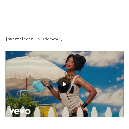
[smartslider3 slider="4"]