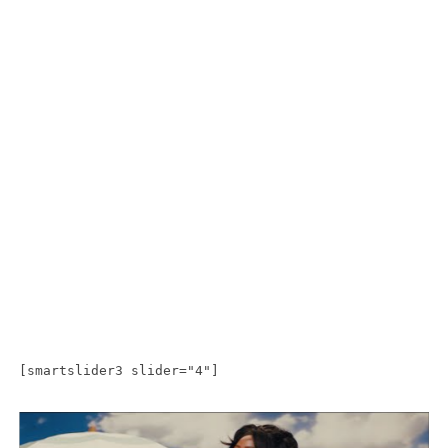
[smartslider3 slider="4"]