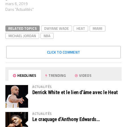
mars 6, 2019
Dans "Actualités"
RELATED TOPICS
DWYANE WADE
HEAT
MIAMI
MICHAEL JORDAN
NBA
CLICK TO COMMENT
HEADLINES
TRENDING
VIDEOS
ACTUALITÉS
Derrick White et le lien d’âme avec le Heat
ACTUALITÉS
Le craquage d’Anthony Edwards…