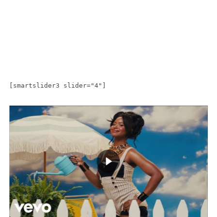
[smartslider3 slider="4"]