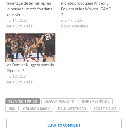
l’avantage du terrain après
monde provoqués Anthony
un nouveau match fou dans
Edwars et les Wolves : GAME
cette série
7
mai 11, 2025
mai 17, 2024
Dans "Actualités"
Dans "Actualités"
Les Denver Nuggets sont-ils
déjà cuits ?
mai 10, 2024
Dans "Actualités"
RELATED TOPICS
DENVER NUGGETS
JERRY REYNOLDS
NBA
ORLANDO MAGIC
PAUL WESTHEAD
SCOTT SKILES
CLICK TO COMMENT