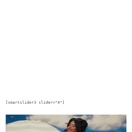
[smartslider3 slider="4"]