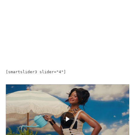
[smartslider3 slider="4"]