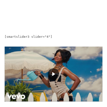
[smartslider3 slider="4"]