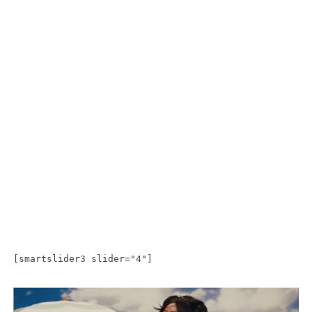
[smartslider3 slider="4"]