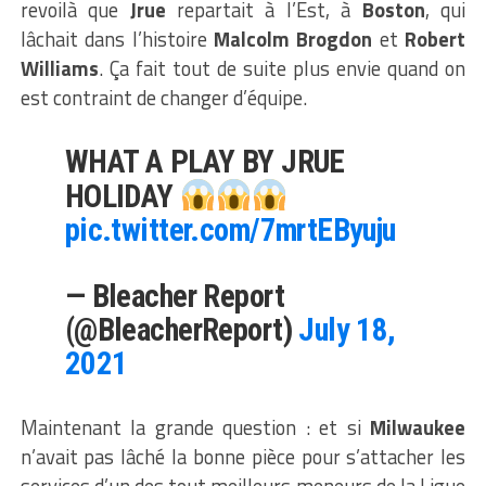
revoilà que
Jrue
repartait à l’Est, à
Boston
, qui
lâchait dans l’histoire
Malcolm Brogdon
et
Robert
Williams
. Ça fait tout de suite plus envie quand on
est contraint de changer d’équipe.
WHAT A PLAY BY JRUE
HOLIDAY
pic.twitter.com/7mrtEByuju
— Bleacher Report
(@BleacherReport)
July 18,
2021
Maintenant la grande question : et si
Milwaukee
n’avait pas lâché la bonne pièce pour s’attacher les
services d’un des tout meilleurs meneurs de la Ligue