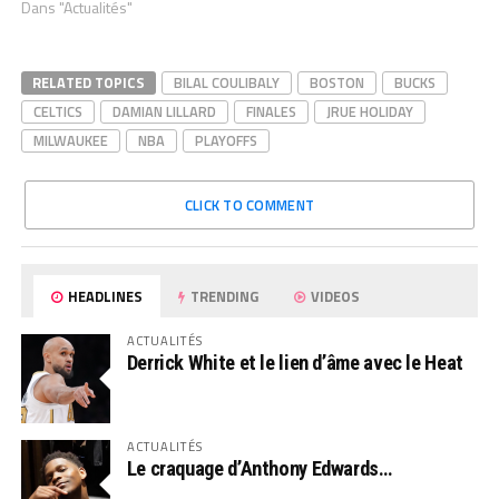
Dans "Actualités"
RELATED TOPICS
BILAL COULIBALY
BOSTON
BUCKS
CELTICS
DAMIAN LILLARD
FINALES
JRUE HOLIDAY
MILWAUKEE
NBA
PLAYOFFS
CLICK TO COMMENT
HEADLINES
TRENDING
VIDEOS
ACTUALITÉS
Derrick White et le lien d’âme avec le Heat
ACTUALITÉS
Le craquage d’Anthony Edwards…