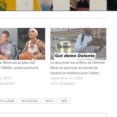
e West est au plus mal,
La descente aux enfers de Delonte
en NBAer serait à présent
West se poursuit, le monde du
basket se mobilise pour l’aider !
6, 2019
septembre 24, 2020
Actualités"
Dans "Actualités"
RK CUBAN
MAVERICKS
MAVS
NBA