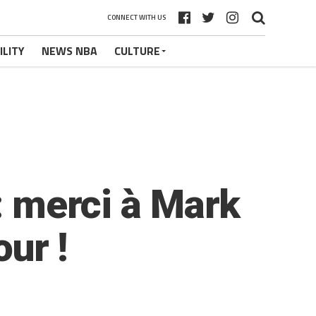
CONNECT WITH US
ILITY
NEWS NBA
CULTURE
 : merci à Mark
our !