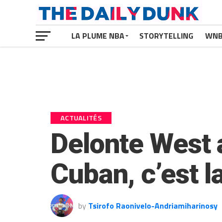
LA PLUME NBA
STORYTELLING
WN
ACTUALITÉS
Delonte West a
Cuban, c’est la
by
Tsirofo Raonivelo-Andriamiharinosy