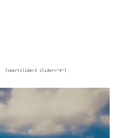
[smartslider3 slider="4"]