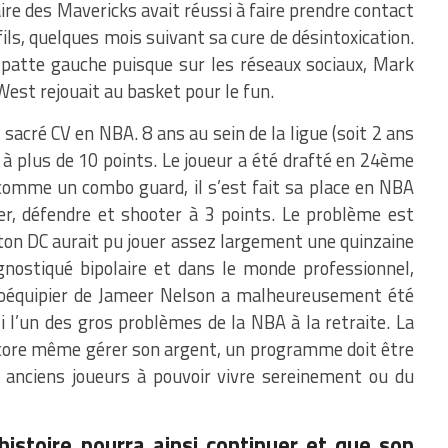
aire des Mavericks avait réussi à faire prendre contact
ls, quelques mois suivant sa cure de désintoxication.
a patte gauche puisque sur les réseaux sociaux, Mark
West rejouait au basket pour le fun.
 sacré CV en NBA. 8 ans au sein de la ligue (soit 2 ans
 à plus de 10 points. Le joueur a été drafté en 24ème
 comme un combo guard, il s’est fait sa place en NBA
ver, défendre et shooter à 3 points. Le problème est
ton DC aurait pu jouer assez largement une quinzaine
nostiqué bipolaire et dans le monde professionnel,
 coéquipier de Jameer Nelson a malheureusement été
 l’un des gros problèmes de la NBA à la retraite. La
encore même gérer son argent, un programme doit être
 anciens joueurs à pouvoir vivre sereinement ou du
istoire pourra ainsi continuer et que son