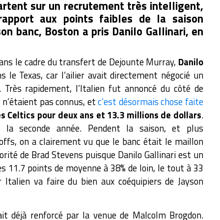
partent sur un recrutement très intelligent,
rapport aux points faibles de la saison
son banc, Boston a pris Danilo Gallinari, en
ns le cadre du transfert de Dejounte Murray,
Danilo
s le Texas, car l’ailier avait directement négocié un
. Très rapidement, l’Italien fut annoncé du côté de
t n’étaient pas connus, et
c’est désormais chose faite
s Celtics pour deux ans et 13.3 millions de dollars
.
r la seconde année.
Pendent la saison, et plus
ffs, on a clairement vu que le banc était le maillon
riorité de Brad Stevens puisque Danilo Gallinari est un
s 11.7 points de moyenne à 38% de loin, le tout à 33
er Italien va faire du bien aux coéquipiers de Jayson
tait déjà renforcé par la venue de Malcolm Brogdon.