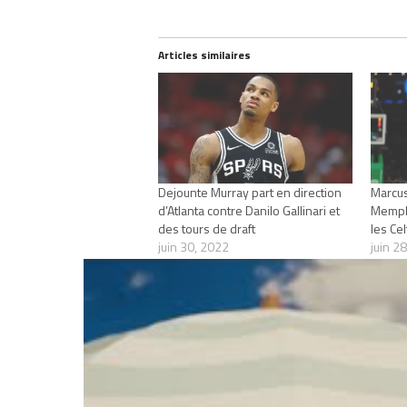
Articles similaires
Dejounte Murray part en direction
Marcus
d’Atlanta contre Danilo Gallinari et
Memphi
des tours de draft
les Celt
juin 30, 2022
juin 2
Dans "Actualités"
Dans "
RELATED TOPICS
CELITCS
DANILO GAL