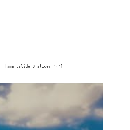
[smartslider3 slider="4"]