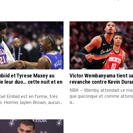
biid et Tyrese Maxey au
Victor Wembanyama tient s
e leur duo… cette nuit et en
revanche contre Kevin Dura
NBA – Wemby attendait ce mat
que quiconque et comme attend
el Embiid est en forme, très
a...
. Hormis Jaylen Brown, aucun...