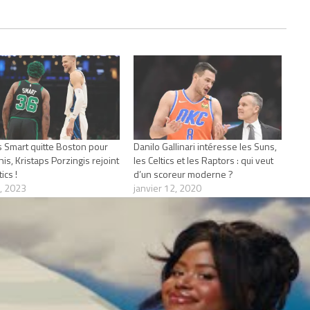
 Smart quitte Boston pour
Danilo Gallinari intéresse les Suns,
s, Kristaps Porzingis rejoint
les Celtics et les Raptors : qui veut
ics !
d’un scoreur moderne ?
8, 2023
janvier 12, 2020
Actualités"
Dans "Actualités"
LINARI
NBA
1 COMMENT