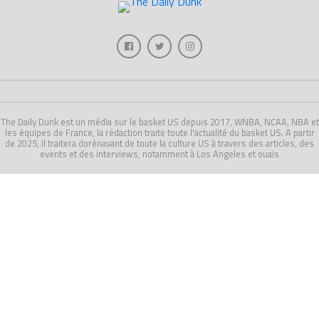
The Daily Dunk est un média sur le basket US depuis 2017, WNBA, NCAA, NBA et
les équipes de France, la rédaction traite toute l'actualité du basket US. A partir
de 2025, il traitera dorénavant de toute la culture US à travers des articles, des
events et des interviews, notamment à Los Angeles et ouais