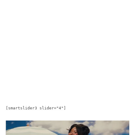
[smartslider3 slider="4"]