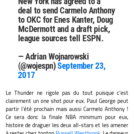
New York has agreed to a
deal to send Carmelo Anthony
to OKC for Enes Kanter, Doug
McDermott and a draft pick,
league sources tell ESPN.
— Adrian Wojnarowski
(@wojespn)
September 23,
2017
Le Thunder ne rigole pas du tout puisque c’est
clairement un one shot pour eux. Paul George peut
partir l’été prochain mais aussi Carmelo Anthony !
Ce sera donc la finale NBA minimum pour eux,
histoire de draguer les deux all-stars et les amener
à rester chez tonton
Russell Westbrook
. Le danseur