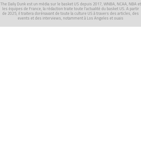
The Daily Dunk est un média sur le basket US depuis 2017, WNBA, NCAA, NBA et
les équipes de France, la rédaction traite toute l'actualité du basket US. A partir
de 2025, il traitera dorénavant de toute la culture US à travers des articles, des
events et des interviews, notamment à Los Angeles et ouais