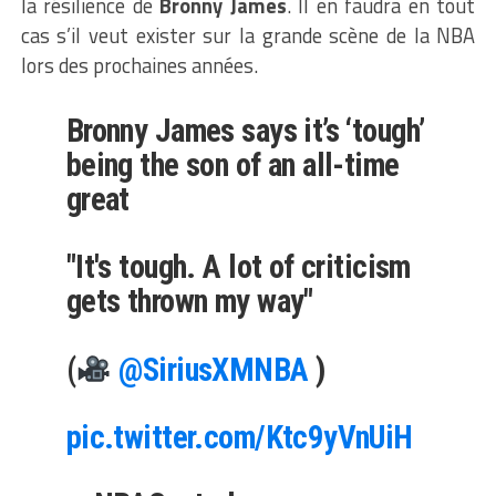
la résilience de
Bronny James
. Il en faudra en tout
cas s’il veut exister sur la grande scène de la NBA
lors des prochaines années.
Bronny James says it’s ‘tough’
being the son of an all-time
great
"It's tough. A lot of criticism
gets thrown my way"
(
@SiriusXMNBA
)
pic.twitter.com/Ktc9yVnUiH