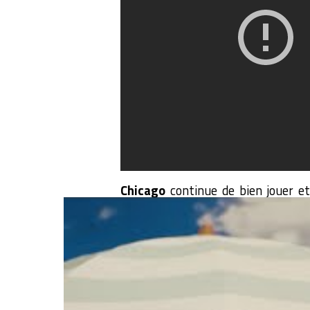
Chicago
continue de bien jouer et
Hoiberg se met alors en mode sup
dilapide toute son avance et avec 
points dans le dernier quart-temp
assez puisque les 11 points de Dunn
Et c’est une nouvelle défaite 
eux. Une nouvelle défaite et un t