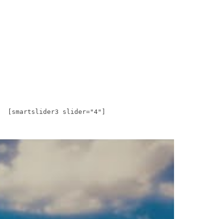
[smartslider3 slider="4"]