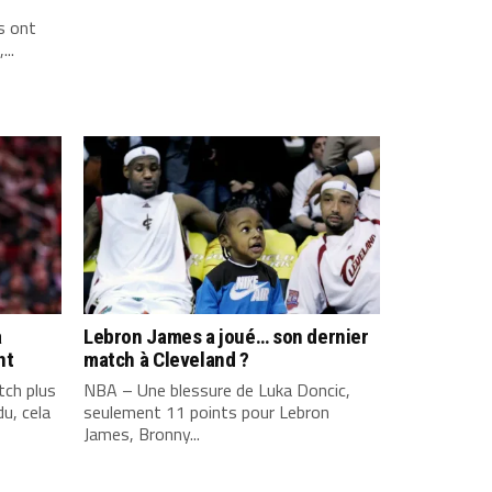
s ont
...
a
Lebron James a joué… son dernier
nt
match à Cleveland ?
ch plus
NBA – Une blessure de Luka Doncic,
u, cela
seulement 11 points pour Lebron
James, Bronny...