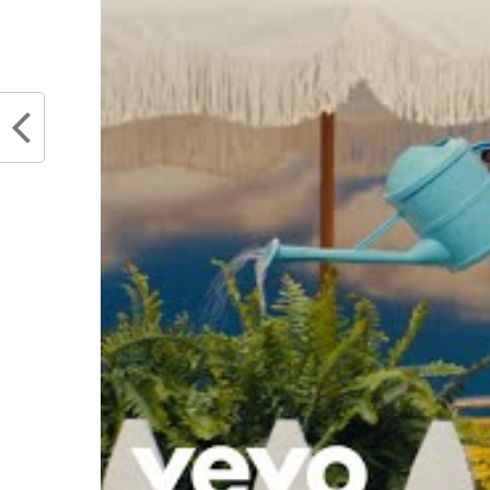
taper sur les doigts par la NBA !
Partager :
Articles similaires
Dillon Brooks ne veut pas se faire
Kris D
expulser dans son duel avec
jouero
Draymond Green
assume
avril 18, 2025
avril 3
Dans "Actualités"
Dans "