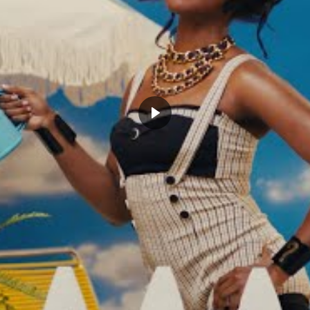
unn et Zach Lavine ne
La vidéo de la nuit : Dillon Brooks
nt plus cette saison : on
veut intimider Victor Wembanyama
 enfin le tanking à Chicago ?
octobre 27, 2024
, 2018
Dans "Actualités"
Actualités"