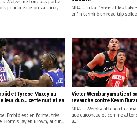
es Wolves ne font pas partie
ris pour une raison. Anthony...
NBA – Luka Doncic et les Laker
enfin terminé un road trip solide,
biid et Tyrese Maxey au
Victor Wembanyama tient s
e leur duo… cette nuit et en
revanche contre Kevin Dura
NBA – Wemby attendait ce mat
que quiconque et comme attend
el Embiid est en forme, très
a...
. Hormis Jaylen Brown, aucun...