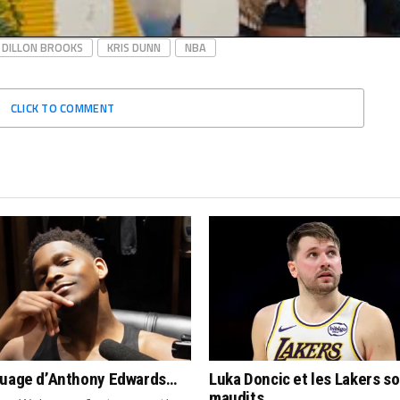
DILLON BROOKS
KRIS DUNN
NBA
CLICK TO COMMENT
quage d’Anthony Edwards…
Luka Doncic et les Lakers s
maudits