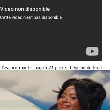
 l’avance monte jusqu’à 21 points. L’équipe de Fred
er tanking, en se faisant rejoindre au score. Elle
Dillon Brooks on fire, lui qui plantera 20 de ses 29
s !! Les Grizzlies se mettent à bien jouer mais pas
 dans le money-time clora l’affaire !
pour Memphis. Le plan se passe comme prévu pour
op pick qui se profile alors que les Bulls se font