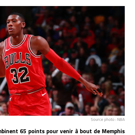
Source photo : NBA
binent 65 points pour venir à bout de Memphis