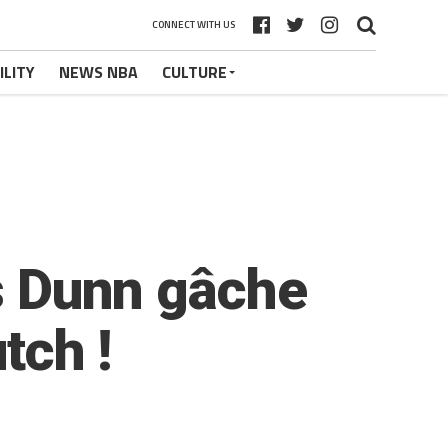
CONNECT WITH US
ILITY
NEWS NBA
CULTURE
is Dunn gâche
tch !